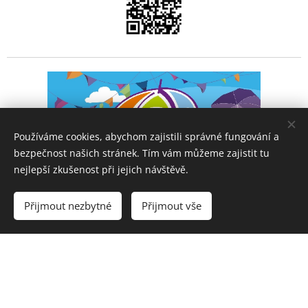
Používáme cookies, abychom zajistili správné fungování a
bezpečnost našich stránek. Tím vám můžeme zajistit tu
nejlepší zkušenost při jejich návštěvě.
Přijmout nezbytné
Přijmout vše
Vytvořit stránky
Vytvořte si webové stránky zdarma!